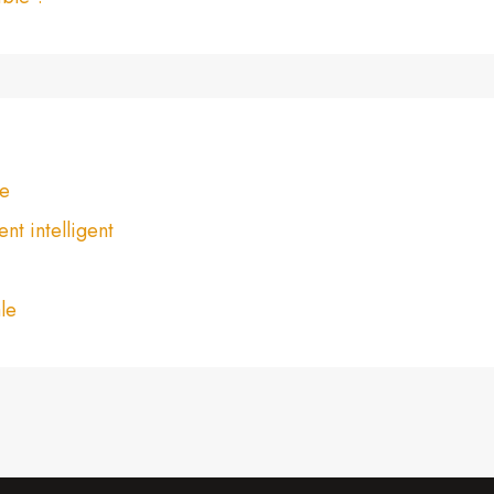
ue
t intelligent
le