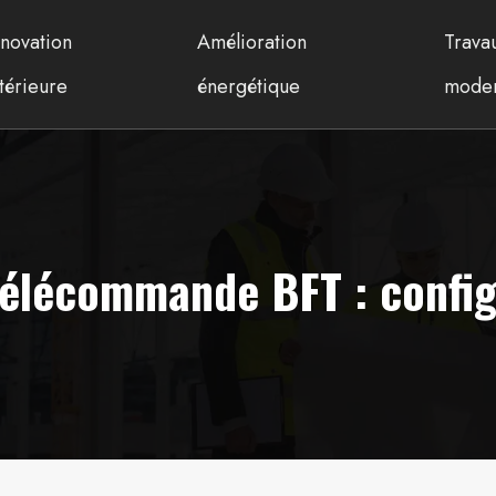
novation
Amélioration
Trava
térieure
énergétique
moder
élécommande BFT : configu