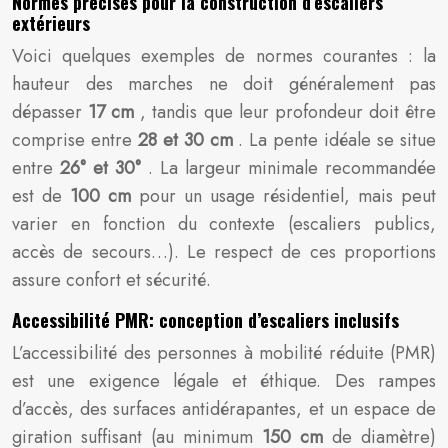
Normes précises pour la construction d’escaliers
extérieurs
Voici quelques exemples de normes courantes : la
hauteur des marches ne doit généralement pas
dépasser
17 cm
, tandis que leur profondeur doit être
comprise entre
28 et 30 cm
. La pente idéale se situe
entre
26° et 30°
. La largeur minimale recommandée
est de
100 cm
pour un usage résidentiel, mais peut
varier en fonction du contexte (escaliers publics,
accès de secours…). Le respect de ces proportions
assure confort et sécurité.
Accessibilité PMR: conception d’escaliers inclusifs
L’accessibilité des personnes à mobilité réduite (PMR)
est une exigence légale et éthique. Des rampes
d’accès, des surfaces antidérapantes, et un espace de
giration suffisant (au minimum
150 cm
de diamètre)