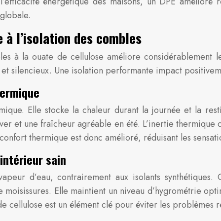
’efficacité énergétique des maisons, un DPE amélioré rep
globale.
e à l’isolation des combles
es à la ouate de cellulose améliore considérablement le
t silencieux. Une isolation performante impact positivemen
hermique
que. Elle stocke la chaleur durant la journée et la restit
 et une fraîcheur agréable en été. L’inertie thermique c
Le confort thermique est donc amélioré, réduisant les sensat
intérieur sain
vapeur d’eau, contrairement aux isolants synthétiques. 
 moisissures. Elle maintient un niveau d’hygrométrie optima
de cellulose est un élément clé pour éviter les problèmes re