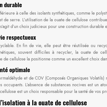
n durable
férieure à celle des isolants synthétiques, comme le poly
t de serre. L’utilisation de la ouate de cellulose contrib
 s’agit d’un choix judicieux pour une construction durable 
 vie respectueux
clable. En fin de vie, elle peut être réutilisée ou recy
thétiques, souvent difficiles à recycler, la ouate de ce
te de cellulose la positionne comme un excellent choix d
nté optimale
formaldéhyde et de COV (Composés Organiques Volatils) no
 des occupants. L’absence de substances nocives est un ato
 cellulose est un choix responsable pour la santé de vos p
’isolation à la ouate de cellulose