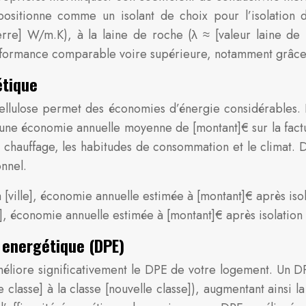
positionne comme un isolant de choix pour l’isolation
rre] W/m.K), à la laine de roche (λ ≈ [valeur laine de
erformance comparable voire supérieure, notamment grâce 
étique
ellulose permet des économies d’énergie considérables. P
 une économie annuelle moyenne de [montant]€ sur la factu
 de chauffage, les habitudes de consommation et le climat. 
onnel.
 [ville], économie annuelle estimée à [montant]€ après isol
], économie annuelle estimée à [montant]€ après isolation à
 energétique (DPE)
méliore significativement le DPE de votre logement. Un D
lasse] à la classe [nouvelle classe]), augmentant ainsi la